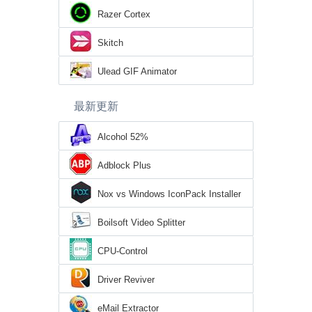
Razer Cortex
Skitch
Ulead GIF Animator
最新更新
Alcohol 52%
Adblock Plus
Nox vs Windows IconPack Installer
Boilsoft Video Splitter
CPU-Control
Driver Reviver
eMail Extractor