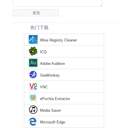
热门下载
Wise Registry Cleaner
ICQ
Adobe Audition
SeaMonkey
VNC
ePochta Extractor
Media Saver
Microsoft Edge